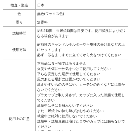
検査・製造
日本
色
無色(ワックス色)
香り
無香料
約3.5時間 ※燃焼時間は目安です。使用状況により短く
燃焼時間
なる場合があります
耐熱性のキャンドルホルダーや不燃性の受け皿などの上
使用方法
にセットします
必ず、芯をまっすぐに立ててから火をつけてください
本商品は食べ物ではありません
火災や火傷に十分気をつけて使用してください
平らな安定した場所で使用してください
風のあたる場所には置かないでください
燃えやすいもののそばや、カーテンの近くなどには置か
ないでください
プラカップは取り外さず、カップに入った状態で使用し
てください
燃焼中はそばを離れないでください
また、燃焼中の持ち運びはおやめください
就寝中は絶対に使用しないでください
使用上の注意
燃焼中・燃焼直後は溶けたロウやカップには触らないで
ください