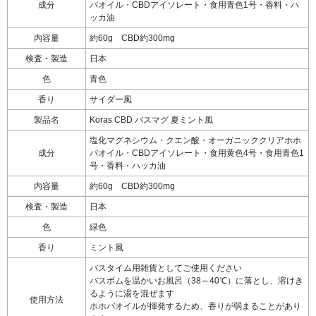
成分
バオイル・CBDアイソレート・食用青色1号・香料・ハ
ッカ油
内容量
約60g CBD約300mg
検査・製造
日本
色
青色
香り
サイダー風
製品名
Koras CBD バスマグ 夏ミント風
塩化マグネシウム・クエン酸・オーガニッククリアホホ
成分
バオイル・CBDアイソレート・食用黄色4号・食用青色1
号・香料・ハッカ油
内容量
約60g CBD約300mg
検査・製造
日本
色
緑色
香り
ミント風
バスタイム用雑貨としてご使用ください
バスボムを温かいお風呂（38～40℃）に落とし、溶けき
るように湯を混ぜます
使用方法
ホホバオイルが揮発するため、香りが弱まることがあり