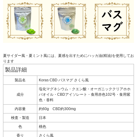
夏サイダー風・夏ミント風には、夏感を出すためにハッカ油(精油)を使用してお
ります
製品詳細
製品名
Koras CBD バスマグ さくら風
塩化マグネシウム・クエン酸・オーガニッククリアホホ
成分
バオイル・CBDアイソレート・食用赤色102号・食用紫
色・香料
内容量
約60g CBD約300mg
検査・製造
日本
色
桃色
香り
さくら風