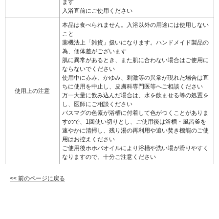
ます
入浴直前にご使用ください
本品は食べられません。入浴以外の用途には使用しない
こと
薬機法上「雑貨」扱いになります。ハンドメイド製品の
為、個体差がございます
肌に異常があるとき、また肌に合わない場合はご使用に
ならないでください
使用中に赤み、かゆみ、刺激等の異常が現れた場合は直
ちに使用を中止し、皮膚科専門医等へご相談ください
使用上の注意
万一大量に飲み込んだ場合は、水を飲ませる等の処置を
し、医師にご相談ください
バスマグの色素が浴槽に付着して色がつくことがありま
すので、1回使い切りとし、ご使用後は浴槽・風呂釜を
速やかに清掃し、残り湯の再利用や追い焚き機能のご使
用はお控えください
ご使用後ホホバオイルにより浴槽や洗い場が滑りやすく
なりますので、十分ご注意ください
<< 前のページに戻る